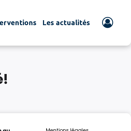
terventions
Les actualités
é!
n au
Mentions légales