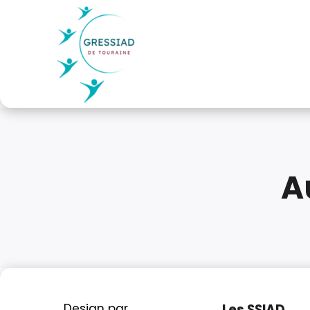
A
Design par
Les SSIAD